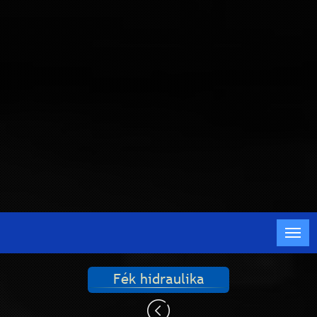
Fék hidraulika