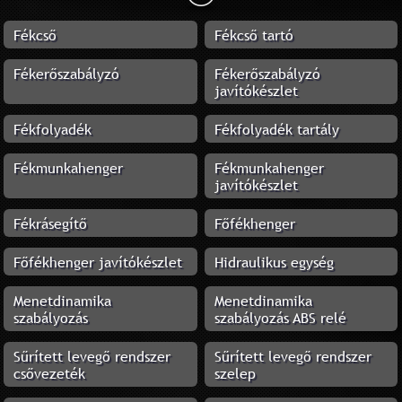
Fékcső
Fékcső tartó
Fékerőszabályzó
Fékerőszabályzó
javítókészlet
Fékfolyadék
Fékfolyadék tartály
Fékmunkahenger
Fékmunkahenger
javítókészlet
Fékrásegítő
Főfékhenger
Főfékhenger javítókészlet
Hidraulikus egység
Menetdinamika
Menetdinamika
szabályozás
szabályozás ABS relé
Sűrített levegő rendszer
Sűrített levegő rendszer
csővezeték
szelep