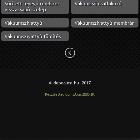
Sűrített levegő rendszer
Vákumcső csatlakozó
visszacsapó szelep
Vákuumszivattyú
Vákuumszivattyú membrán
Vákuumszivattyú tömítés
© depoauto.hu, 2017
Készítette: Com&Com2005 Bt