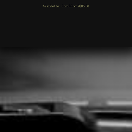
Készítette: Com&Com2005 Bt